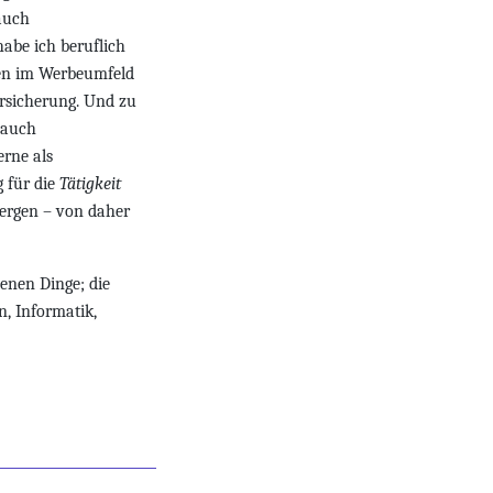
auch
abe ich beruflich
ren im Werbeumfeld
rsicherung. Und zu
 auch
erne als
 für die
Tätigkeit
ergen – von daher
enen Dinge; die
, Informatik,