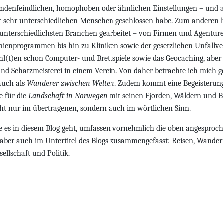
denfeindlichen, homophoben oder ähnlichen Einstellungen – und 
 sehr unterschiedlichen Menschen geschlossen habe. Zum anderen h
 unterschiedlichsten Branchen gearbeitet – von Firmen und Agentu
ienprogrammen bis hin zu Kliniken sowie der gesetzlichen Unfallve
l(t)en schon Computer- und Brettspiele sowie das Geocaching, aber
d Schatzmeisterei in einem Verein. Von daher betrachte ich mich g
 auch als
Wanderer zwischen Welten
. Zudem kommt eine Begeisterung
e für die
Landschaft in Norwegen
mit seinen Fjorden, Wäldern und B
ht nur im übertragenen, sondern auch im wörtlichen Sinn.
 es in diesem Blog geht, umfassen vornehmlich die oben angesproch
ber auch im Untertitel des Blogs zusammengefasst: Reisen, Wandern
sellschaft und Politik.